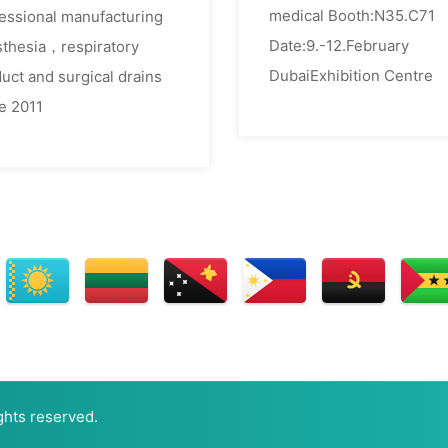
medical Booth:N35.C71
essional manufacturing
Date:9.-12.February
thesia，respiratory
DubaiExhibition Centre
uct and surgical drains
e 2011
ts reserved.