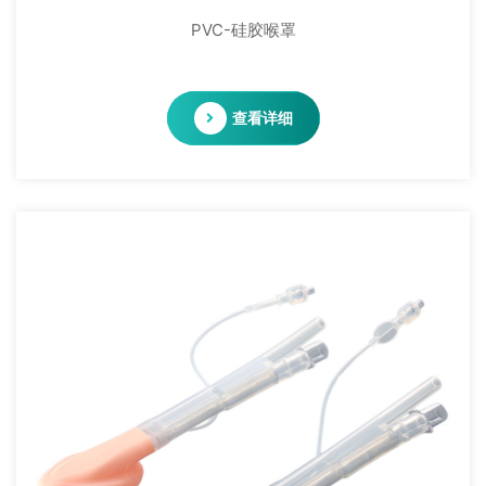
PVC-硅胶喉罩
查看详细