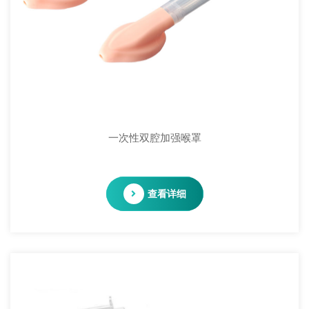
一次性双腔加强喉罩
查看详细