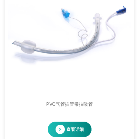
PVC气管插管带抽吸管
查看详细