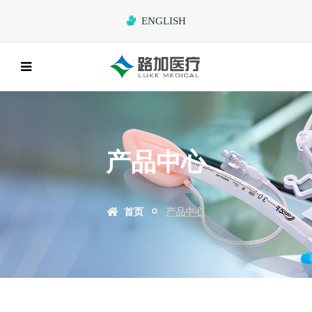
ENGLISH
产品中心
首页
产品中心