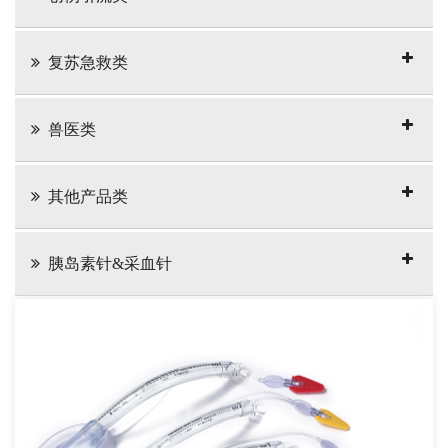
复苏急救类
兽医类
其他产品类
胰岛素针&采血针