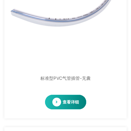
标准型PVC气管插管-无囊
查看详细